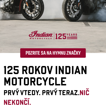
POZRITE SA NA HYMNU ZNAČKY
125 ROKOV INDIAN
MOTORCYCLE
PRVÝ VTEDY. PRVÝ TERAZ.
NIČ
NEKONČÍ.