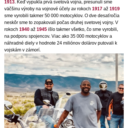
1913
. Keď vypukla prvá svetová vojna, presunuli sme
väčšinu výroby na vojnové účely av rokoch
1917
až
1919
sme vyrobili takmer 50 000 motocyklov. O dve desaťročia
neskôr sme to zopakovali počas druhej svetovej vojny. V
rokoch
1940
až
1945
išlo takmer všetko, čo sme vyrobili,
na podporu spojencov. Viac ako 35 000 motocyklov a
náhradné diely v hodnote 24 miliónov dolárov putovali k
vojskám v zámorí.