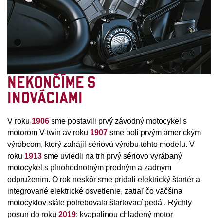
NEKONČÍME S
INOVÁCIAMI
V roku
1906
sme postavili prvý závodný motocykel s
motorom V-twin av roku
1907
sme boli prvým americkým
výrobcom, ktorý zahájil sériovú výrobu tohto modelu. V
roku
1913
sme uviedli na trh prvý sériovo vyrábaný
motocykel s plnohodnotným predným a zadným
odpružením. O rok neskôr sme pridali elektrický štartér a
integrované elektrické osvetlenie, zatiaľ čo väčšina
motocyklov stále potrebovala štartovací pedál. Rýchly
posun do roku
2019
: kvapalinou chladený motor