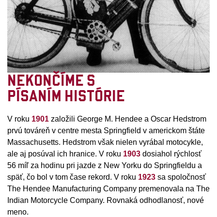
NEKONČÍME S
PÍSANÍM HISTÓRIE
V roku
1901
založili George M. Hendee a Oscar Hedstrom
prvú továreň v centre mesta Springfield v americkom štáte
Massachusetts. Hedstrom však nielen vyrábal motocykle,
ale aj posúval ich hranice. V roku
1903
dosiahol rýchlosť
56 míľ za hodinu pri jazde z New Yorku do Springfieldu a
späť, čo bol v tom čase rekord. V roku
1923
sa spoločnosť
The Hendee Manufacturing Company premenovala na The
Indian Motorcycle Company. Rovnaká odhodlanosť, nové
meno.