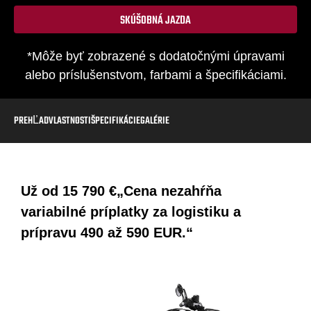
SKÚŠOBNÁ JAZDA
*Môže byť zobrazené s dodatočnými úpravami
alebo príslušenstvom, farbami a špecifikáciami.
PREHĽAD
VLASTNOSTI
ŠPECIFIKÁCIE
GALÉRIE
Už od
15 790 €
„Cena nezahŕňa
variabilné príplatky za logistiku a
prípravu 490 až 590 EUR.“