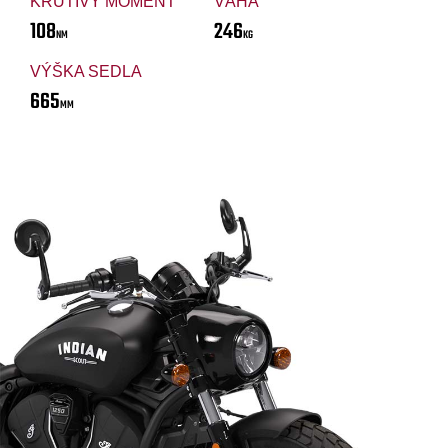
KRÚTIVÝ MOMENT
VÁHA
108
246
NM
KG
VÝŠKA SEDLA
665
MM