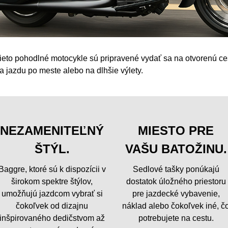
ieto pohodlné motocykle sú pripravené vydať sa na otvorenú c
a jazdu po meste alebo na dlhšie výlety.
NEZAMENITEĽNÝ
MIESTO PRE
ŠTÝL.
VAŠU BATOŽINU.
Baggre, ktoré sú k dispozícii v
Sedlové tašky ponúkajú
širokom spektre štýlov,
dostatok úložného priestoru
umožňujú jazdcom vybrať si
pre jazdecké vybavenie,
čokoľvek od dizajnu
náklad alebo čokoľvek iné, č
inšpirovaného dedičstvom až
potrebujete na cestu.