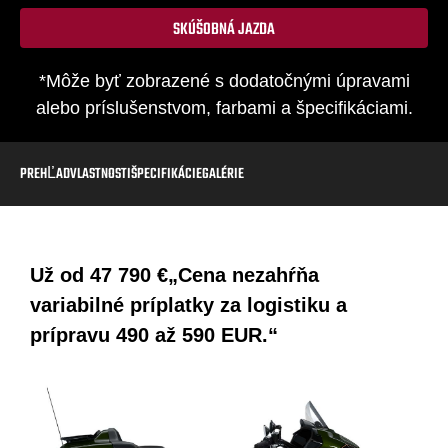
SKÚŠOBNÁ JAZDA
*Môže byť zobrazené s dodatočnými úpravami
alebo príslušenstvom, farbami a špecifikáciami.
PREHĽAD
VLASTNOSTI
ŠPECIFIKÁCIE
GALÉRIE
Už od
47 790 €
„Cena nezahŕňa
variabilné príplatky za logistiku a
prípravu 490 až 590 EUR.“