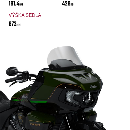
181.4
428
NM
KG
VÝŠKA SEDLA
672
MM