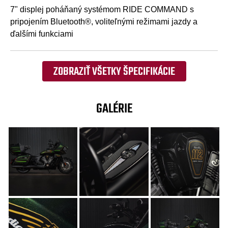
7" displej poháňaný systémom RIDE COMMAND s
pripojením Bluetooth®, voliteľnými režimami jazdy a
ďalšími funkciami
ZOBRAZIŤ VŠETKY ŠPECIFIKÁCIE
GALÉRIE