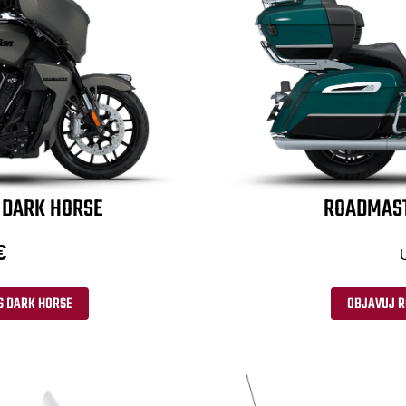
DARK HORSE
ROADMAST
€
 DARK HORSE
OBJAVUJ R