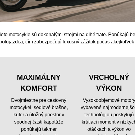
ieto motocykle sú dokonalými strojmi na dlhé trate. Ponúkajú 
polujazdca, čím zabezpečujú luxusný zážitok počas akejkoľvek 
MAXIMÁLNY
VRCHOLNÝ
KOMFORT
VÝKON
Dvojmiestne pre cestovný
Vysokoobjemové motor
motocykel, sedlové brašne,
vybavené najmodernejšo
kufor a úložný priestor v
technológiou poskytujú
spodnej časti kapotáže
krútiaci moment v nízkyc
ponúkajú takmer
otáčkach a výkon vo