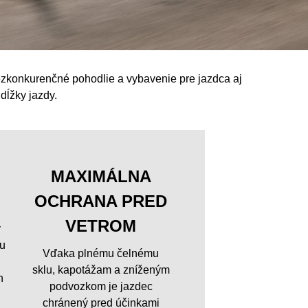
bezkonkurenčné pohodlie a vybavenie pre jazdca aj
dĺžky jazdy.
MAXIMÁLNA
OCHRANA PRED
VETROM
y
u
Vďaka plnému čelnému
sklu, kapotážam a zníženým
h
podvozkom je jazdec
chránený pred účinkami