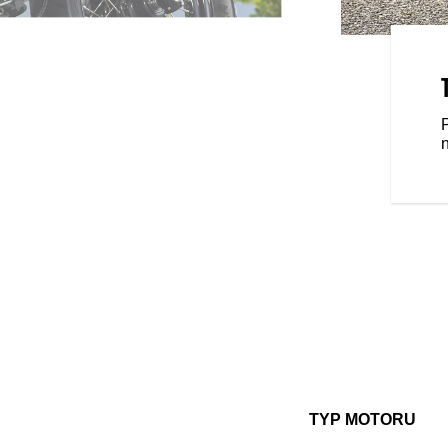
ASTNÍCTVA
 s modernou funkciou so
aným systémom RIDE
ciu, konektivitu Bluetooth®,
 zvýšili svoj zážitok z jazdy. Ešte
talovaného RIDE COMMAND+,
Health a ďalšie, aby ste mohli
funkcie a možnosti pripojenia sa
TYP MOTORU