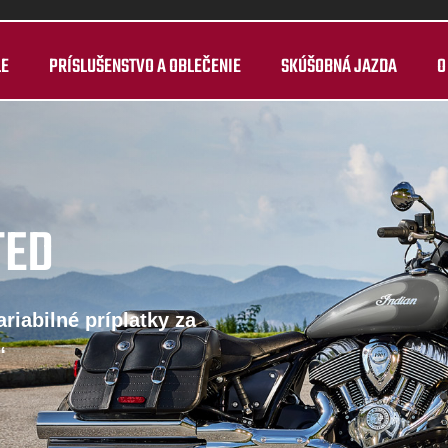
LE
PRÍSLUŠENSTVO A OBLEČENIE
SKÚŠOBNÁ JAZDA
O
TED
riabilné príplatky za
“