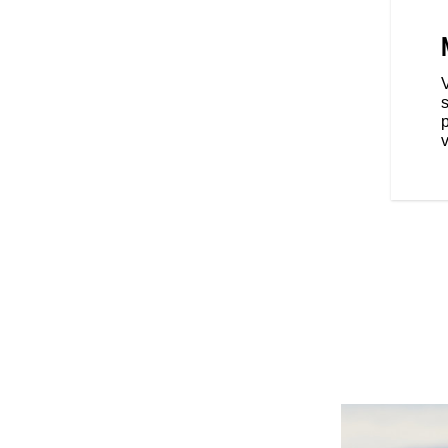
RT
á cruiseru, rýchlo odnímateľné
 podložkou pre spolujazdca sú
nú jazdnú pozíciu.