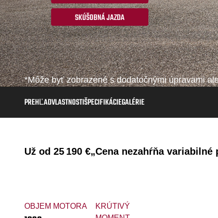
SKÚŠOBNÁ JAZDA
*Môže byť zobrazené s dodatočnými úpravami aleb
PREHĽAD
VLASTNOSTI
ŠPECIFIKÁCIE
GALÉRIE
Už od
25 190 €
„Cena nezahŕňa variabilné p
OBJEM MOTORA
KRÚTIVÝ
MOMENT