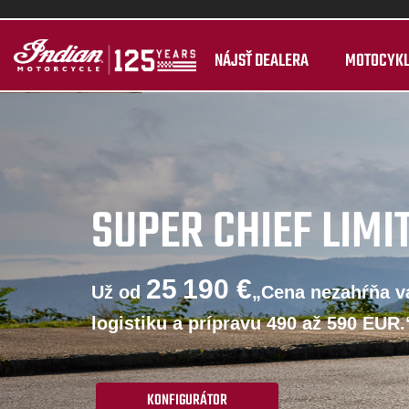
NÁJSŤ DEALERA
MOTOCYK
SUPER CHIEF LIMI
25 190 €
Už od
„Cena nezahŕňa va
logistiku a prípravu 490 až 590 EUR.
KONFIGURÁTOR