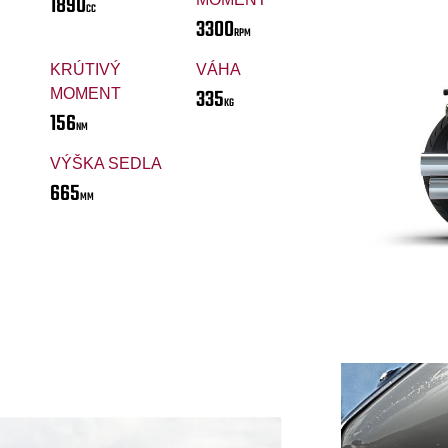
1890
CC
3300
RPM
KRÚTIVÝ
VÁHA
335
MOMENT
KG
156
NM
VÝŠKA SEDLA
665
MM