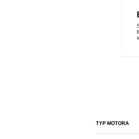
 BOBBER
ený pre vás. Preskúmajte viac
jú nespočetné množstvo
ných doplnkov pre vaše
a to, aký výlet si vyberiete,
TYP MOTORA