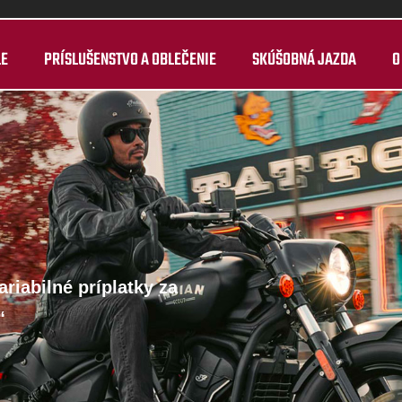
LE
PRÍSLUŠENSTVO A OBLEČENIE
SKÚŠOBNÁ JAZDA
O
riabilné príplatky za
“