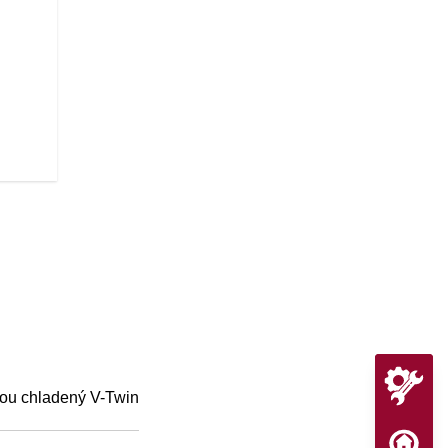
SEBAVEDOMÁ JAZDA
Znížene odpruženie a nižšie sed
custom vzhľad.
ou chladený V-Twin