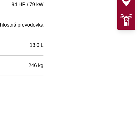
94 HP / 79 kW
chlostná prevodovka
13.0 L
246 kg