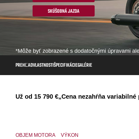
SKÚŠOBNÁ JAZDA
*Môže byť zobrazené s dodatočnými úpravami aleb
PREHĽAD
VLASTNOSTI
ŠPECIFIKÁCIE
GALÉRIE
Už od
15 790 €
„Cena nezahŕňa variabilné p
OBJEM MOTORA
VÝKON