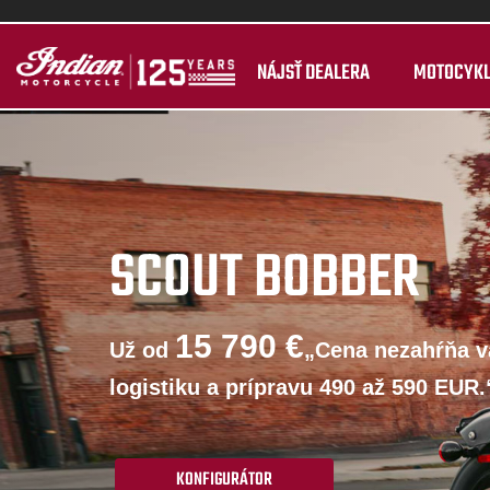
NÁJSŤ DEALERA
MOTOCYK
SCOUT BOBBER
15 790 €
Už od
„Cena nezahŕňa va
logistiku a prípravu 490 až 590 EUR.
KONFIGURÁTOR