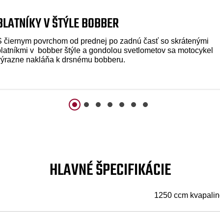
BLATNÍKY V ŠTÝLE BOBBER
S čiernym povrchom od prednej po zadnú časť so skrátenými
blatníkmi v bobber štýle a gondolou svetlometov sa motocykel
výrazne nakláňa k drsnému bobberu.
HLAVNÉ ŠPECIFIKÁCIE
1250 ccm kvapalin