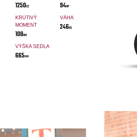
1250
94
CC
HP
KRÚTIVÝ
VÁHA
246
MOMENT
KG
108
NM
VÝŠKA SEDLA
665
MM