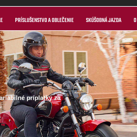
LE
PRÍSLUŠENSTVO A OBLEČENIE
SKÚŠOBNÁ JAZDA
O
riabilné príplatky za
“