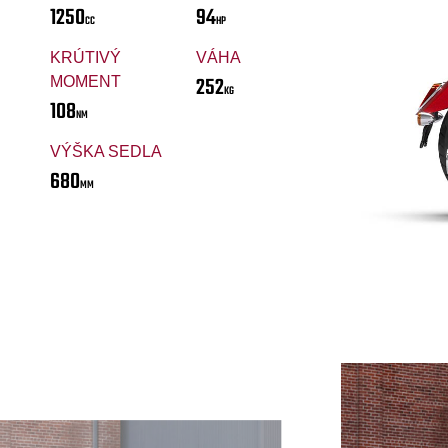
1250
94
CC
HP
KRÚTIVÝ
VÁHA
252
MOMENT
KG
108
NM
VÝŠKA SEDLA
680
MM