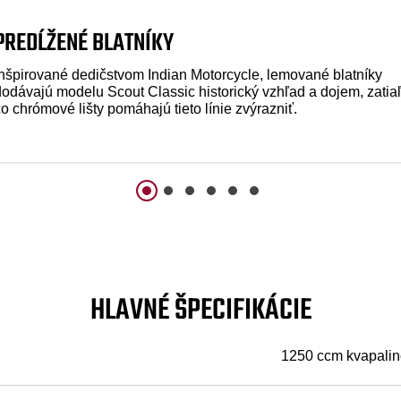
PREDĹŽENÉ BLATNÍKY
Inšpirované dedičstvom Indian Motorcycle, lemované blatníky
dodávajú modelu Scout Classic historický vzhľad a dojem, zatia
o chrómové lišty pomáhajú tieto línie zvýrazniť.
HLAVNÉ ŠPECIFIKÁCIE
1250 ccm kvapalin