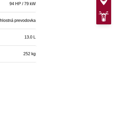
94 HP / 79 kW
chlostná prevodovka
13.0 L
252 kg