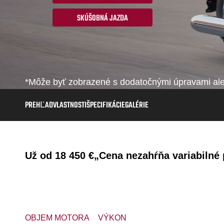
SKÚŠOBNÁ JAZDA
*Môže byť zobrazené s dodatočnými úpravami aleb
PREHĽAD
VLASTNOSTI
ŠPECIFIKÁCIE
GALÉRIE
Už od
18 450 €
„Cena nezahŕňa variabilné p
OBJEM MOTORA
VÝKON