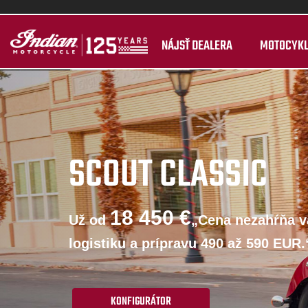
NÁJSŤ DEALERA
MOTOCYK
SCOUT CLASSIC
18 450 €
Už od
„Cena nezahŕňa va
logistiku a prípravu 490 až 590 EUR.
KONFIGURÁTOR