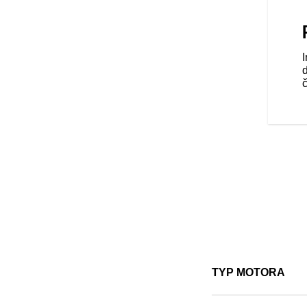
CLASSIC
bený pre vás. Preskúmajte viac
jú nespočetné množstvo
ných doplnkov pre vaše
a to, aký výlet si vyberiete,
č
TYP MOTORA