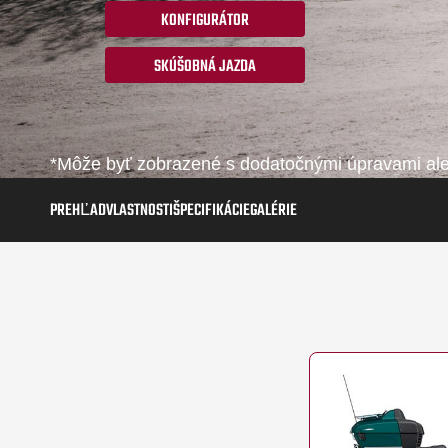
KONFIGURÁTOR
SKÚŠOBNÁ JAZDA
*Môže byť zobrazené s dodatočnými úpravami aleb
PREHĽAD
VLASTNOSTI
ŠPECIFIKÁCIE
GALÉRIE