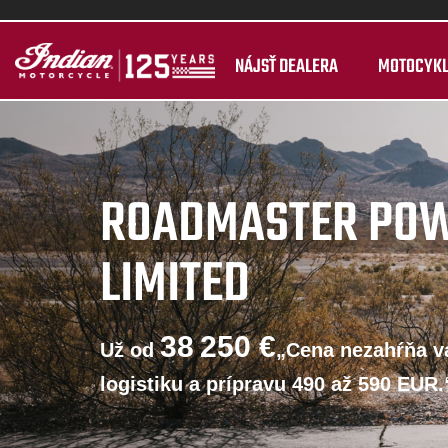
NÁJSŤ DEALERA
MOTOCYK
ROADMASTER PO
LIMITED
38 250 €
Už od
„Cena nezahŕňa va
logistiku a prípravu 490 až 590 EUR.