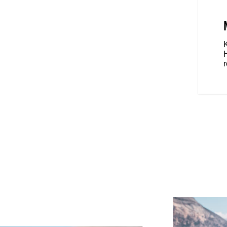
EDADLÁ
 dvojmiestne sedadlo s
ia pre spolujazdca a vodiča
hodlí. Tvrdé spodné kapotážne
i otvormi umožňujú jazdcom
e vynikajúce pohodlie jazdy na