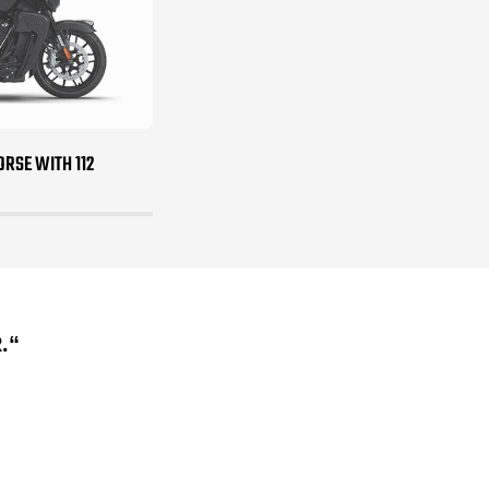
RSE WITH 112
.“