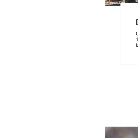
ANÁ NA JAZDCA
a ceste so špičkovými jazdnými
lenia, bezkľúčového
rovania tlaku v pneumatikách a
ného skla, ktoré vám umožní