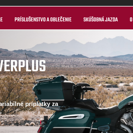
LE
PRÍSLUŠENSTVO A OBLEČENIE
SKÚŠOBNÁ JAZDA
O
WERPLUS
riabilné príplatky za
“