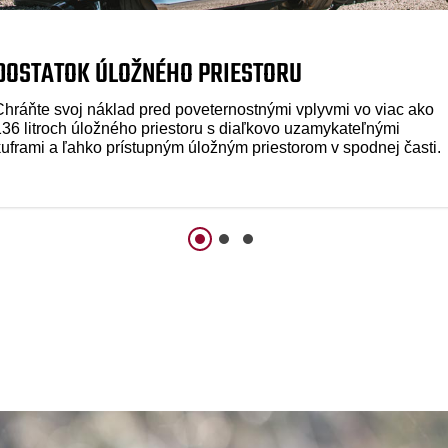
DOSTATOK ÚLOŽNÉHO PRIESTORU
Chráňte svoj náklad pred poveternostnými vplyvmi vo viac ako
136 litroch úložného priestoru s diaľkovo uzamykateľnými
kuframi a ľahko prístupným úložným priestorom v spodnej časti.