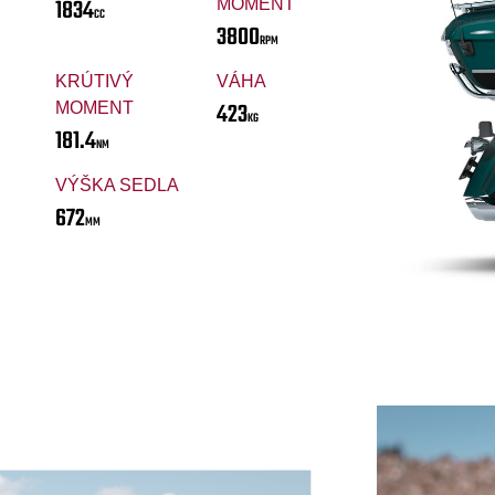
1834
MOMENT
CC
3800
RPM
KRÚTIVÝ
VÁHA
423
MOMENT
KG
181.4
NM
VÝŠKA SEDLA
672
MM