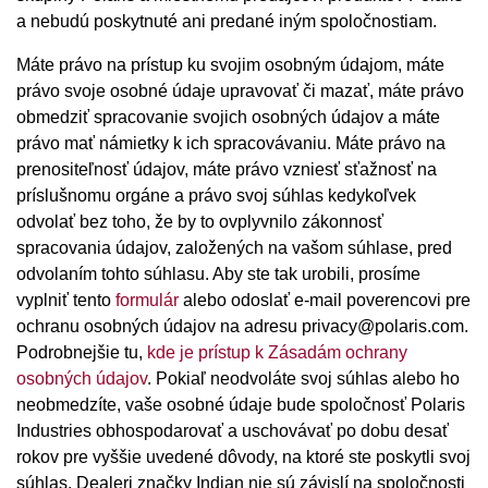
a nebudú poskytnuté ani predané iným spoločnostiam.
Máte právo na prístup ku svojim osobným údajom, máte
právo svoje osobné údaje upravovať či mazať, máte právo
obmedziť spracovanie svojich osobných údajov a máte
právo mať námietky k ich spracovávaniu. Máte právo na
prenositeľnosť údajov, máte právo vzniesť sťažnosť na
príslušnomu orgáne a právo svoj súhlas kedykoľvek
odvolať bez toho, že by to ovplyvnilo zákonnosť
spracovania údajov, založených na vašom súhlase, pred
odvolaním tohto súhlasu. Aby ste tak urobili, prosíme
vyplniť tento
formulár
alebo odoslať e-mail poverencovi pre
ochranu osobných údajov na adresu privacy@polaris.com.
Podrobnejšie tu,
kde je prístup k Zásadám ochrany
osobných údajov
. Pokiaľ neodvoláte svoj súhlas alebo ho
neobmedzíte, vaše osobné údaje bude spoločnosť Polaris
Industries obhospodarovať a uschovávať po dobu desať
rokov pre vyššie uvedené dôvody, na ktoré ste poskytli svoj
súhlas. Dealeri značky Indian nie sú závislí na spoločnosti